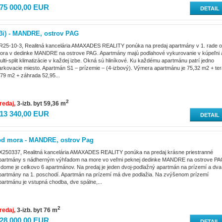
75 000,00 EUR
DETAIL
3i) - MANDRE, ostrov PAG
R25-10-3, Realitná kancelária AMAXADES REALITY ponúka na predaj apartmány v 1. rade 
ora v dedinke MANDRE na ostrove PAG. Apartmány majú podlahové vykurovanie v kúpeľni 
ulti-split klimatizácie v každej izbe. Okná sú hliníkové. Ku každému apartmánu patrí jedno
arkovacie miesto. Apartmán S1 – prízemie – (4-izbový). Výmera apartmánu je 75,32 m2 + te
,79 m2 + záhrada 52,95...
2
redaj
3-izb. byt 59,36 m
13 340,00 EUR
DETAIL
od mora - MANDRE, ostrov Pag
X250337, Realitná kancelária AMAXADES REALITY ponúka na predaj krásne priestranné
partmány s nádherným výhľadom na more vo veľmi peknej dedinke MANDRE na ostrove PA
 dome je celkovo 6 apartmánov. Na predaj je jeden dvoj-podlažný apartmán na prízemí a dva
partmány na 1. poschodí. Apartmán na prízemí má dve podlažia. Na zvýšenom prízemí
partmánu je vstupná chodba, dve spálne,...
2
redaj
3-izb. byt 76 m
28 000,00 EUR
DETAIL