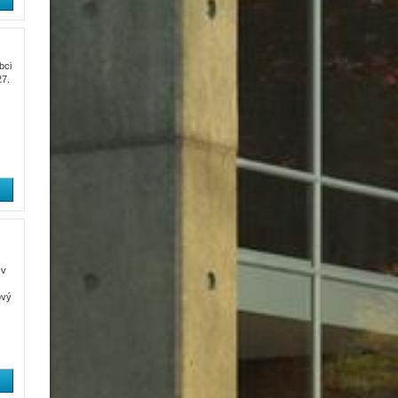
bci
27.
 v
ový