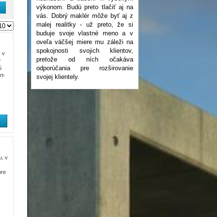
výkonom. Budú preto tlačiť aj na
vás. Dobrý maklér môže byť aj z
malej realitky - už preto, že si
buduje svoje vlastné meno a v
oveľa väčšej miere mu záleži na
spokojnosti svojich klientov,
 v
pretože od ních očakáva
r
odporúčania pre rozširovanie
ú
rt-
svojej klientely.
, v
pre