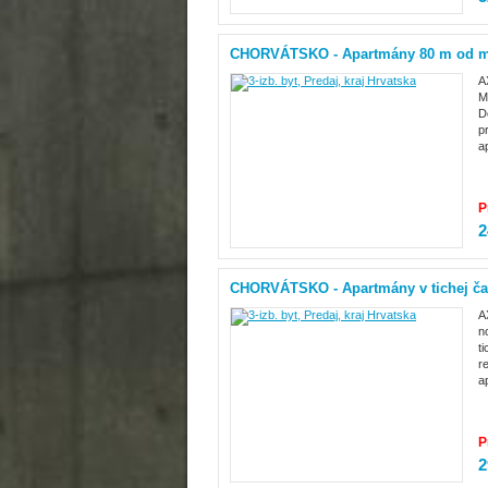
CHORVÁTSKO - Apartmány 80 m od m
A
M
D
p
a
P
2
CHORVÁTSKO - Apartmány v tichej čas
A
n
t
r
a
P
2