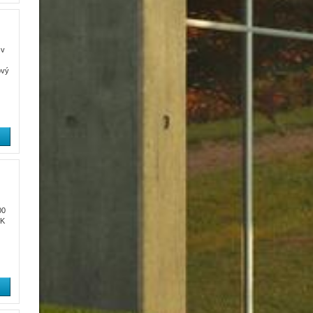
 v
ový
00
 K