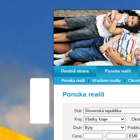
Úvodná strana
Ponuka realít
Ponuka realít
Hľadáme reality
Chcem 
Ponuka realít
Stát
Kraj
Okr
Druh
Poddr
Cena
-