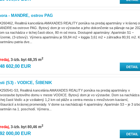
ora - MANDRE, ostrov PAG
X260462, Realitná kancelária AMAXADES REALITY ponúka na predaj apartmány v krásnej o
ANDRE na ostrove PAG. Bytový dom je vo výstavbe a jeho dokončenie sa plánuje na jar 20
om sa nachádza v tichej časti obce, 80 m od mora. Dostupné apartmány: Apartmán S1 –
rízemie, (3-izbový). Výmera apartmánu je 59,84 m2 + loggia 3,61 m2 + záhradka 80,91 m2. K
partmánu patria dve...
2
redaj
3-izb. byt 48,35 m
48 602,00 EUR
DETAIL
ti (S3) - VODICE, ŠIBENIK
X250541-S3, Realitná kancelária AMAXADES REALITY ponúka na predaj apartmány v
ovostavbe bytového domu v meste VODICE. Bytový dom je vo výstavbe. Dom sa nachádza
ichej časti Vodíc a je vzdialený 1,2 km od pláže a centra mesta s množstvom kaviarní,
eštaurácií a krásnej promenády. V dome sa nachádzajú 4 apartmány: Apartmán S3 – je 3 izb
partmán na 1. poschodí. Výmera...
2
redaj
3-izb. byt 80,46 m
92 000,00 EUR
DETAIL