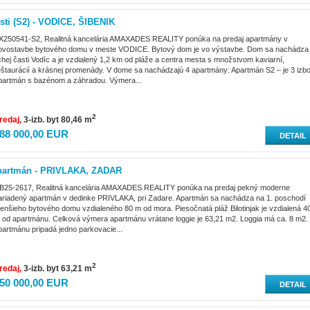
ti (S2) - VODICE, ŠIBENIK
X250541-S2, Realitná kancelária AMAXADES REALITY ponúka na predaj apartmány v
ovostavbe bytového domu v meste VODICE. Bytový dom je vo výstavbe. Dom sa nachádza
ichej časti Vodíc a je vzdialený 1,2 km od pláže a centra mesta s množstvom kaviarní,
eštaurácií a krásnej promenády. V dome sa nachádzajú 4 apartmány: Apartmán S2 – je 3 izb
partmán s bazénom a záhradou. Výmera...
2
redaj
3-izb. byt 80,46 m
88 000,00 EUR
DETAIL
partmán - PRIVLAKA, ZADAR
B25-2617, Realitná kancelária AMAXADES REALITY ponúka na predaj pekný moderne
ariadený apartmán v dedinke PRIVLAKA, pri Zadare. Apartmán sa nachádza na 1. poschodí
enšieho bytového domu vzdialeného 80 m od mora. Piesočnatá pláž Bilotinjak je vzdialená 4
 od apartmánu. Celková výmera apartmánu vrátane loggie je 63,21 m2. Loggia má ca. 8 m2.
partmánu pripadá jedno parkovacie...
2
redaj
3-izb. byt 63,21 m
50 000,00 EUR
DETAIL