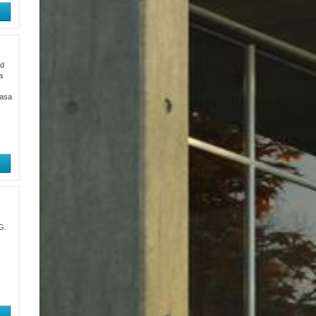
od
a
rasa
G.