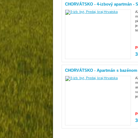
CHORVÁTSKO - 4-izbový apartmán - 
A
m
p
j
t
P
3
CHORVÁTSKO - Apartmán s bazénom 
A
m
a
v
j
P
3