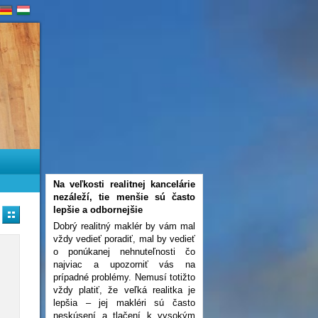
Na veľkosti realitnej kancelárie
nezáleží, tie menšie sú často
lepšie a odbornejšie
Dobrý realitný maklér by vám mal
vždy vedieť poradiť, mal by vedieť
o ponúkanej nehnuteľnosti čo
najviac a upozorniť vás na
prípadné problémy. Nemusí totižto
vždy platiť, že veľká realitka je
lepšia – jej makléri sú často
neskúsení a tlačení k vysokým