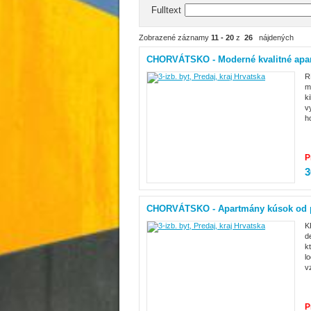
Fulltext
Zobrazené záznamy
11 - 20
z
26
nájdených
CHORVÁTSKO - Moderné kvalitné apa
R
m
k
v
h
P
3
CHORVÁTSKO - Apartmány kúsok od pl
K
d
k
l
v
P