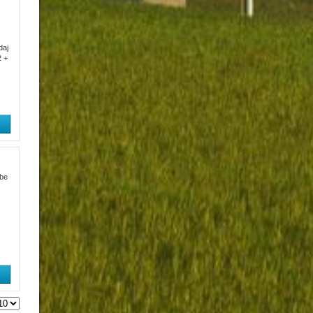
daj
2 +
vbe