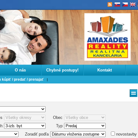
O nás
Chybné postupy!
Kontakt
kúpiť / predať / prenajať
es
Obec
uh
Typ
Zoradiť podľa
novostavby