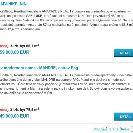
SABUNIKE, NIN
X250956, Realitná kancelária AMAXADES REALITY ponúka na predaj 4-izbový apartmán v
alej tichej dedinke SABUNIKE, ktorá susedí s mestom NIN. Dom je vzdialený 450 m od
iesočnatej pláže Sabunike a 800 m od piesočnatej „Kraljičinej plaže – Queens beach“. Na pre
e posledný aprtmán: Apartmán S7 sa nachádza na 2. poschodí. Výmera apartmánu je 86,3 m
erasa 12,4 m2. Apartmán má...
2
redaj
3-izb. byt 86,3 m
59 000,00 EUR
DETAIL
v modernom dome - MANDRE, ostrov Pag
X250439, Realitná kancelária AMAXADES REALITY ponúka na predaj apartmány v novosta
alého bytového domu v obci MANDRE na ostrove PAG. Mandre je dedinka s modernou
rchitektúrou. Čaro tejto dedinky podčiarkuje množstvo zelene, ulice lemované oleandrami a
avrínovcami, menšia Marína a zelený park s ihriskom pre deti. Bytový dom je vo výstavbe a
eho dokončenie je naplánované v júni...
2
redaj
3-izb. byt 75,4 m
49 000,00 EUR
DETAIL
Predošlá
1
2
3
Ďalšia