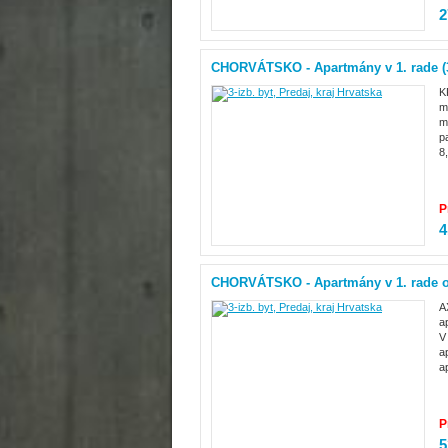
2
CHORVÁTSKO - Apartmány v 1. rade (
K
m
m
p
8
P
4
CHORVÁTSKO - Apartmány v 1. rade 
A
a
V
a
a
P
5