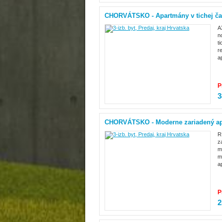
CHORVÁTSKO - Apartmány v tichej čas
A
n
t
r
a
P
3
CHORVÁTSKO - Moderne zariadený a
R
z
m
m
a
P
2