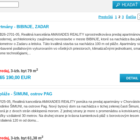
Predošlá
1
2
3
Ďalšia
rtmány - BIBINJE, ZADAR
B26-2701-05, Realitná kancelária AMAXADES REALITY sprostredkováva predaj apartmánov
odernej, architektonicky zaujímavej novostavbe v meste BIBINJE, ktoré sa nachádza iba pá
ilometrov o Zadaru a letiska. Táto kvalitná stavba sa nachádza 100 m od pláže. Apartmány s
ybavené podlahovým vykurovaním vo všetkých priestoroch, klimatizačnými jednotkami, sma
ome technológiami,...
2
redaj
3-izb. byt 79 m
65 190,00 EUR
DETAIL
áže - ŠIMUNI, ostrov PAG
R25-05, Realitná kancelária AMAXADES REALITY ponúka na predaj apartmány v Chorvátsku
edinke ŠIMUNI, na ostrove Pag. Nový bytový dom sa nachádza v tichej zelenej časti Šimuni,
torá je z dvoch strán obklopená morom. Z jednej strany je more s promenádou a kotviskami 
oďky vzdialené 30 metrov. Na druhej strane je krásna kamienková pláž s borovicovým lesom
zdialená 120 m od domu...
2
redaj
3-izb. byt 61,38 m