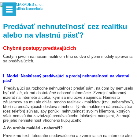
Predávať nehnuteľnosť cez realitku
alebo na vlastnú päsť?
Chybné postupy predávajúcich
Častým javom na našom realitnom trhu sú dva chybné modely správania
sa predávajúcich.
I. Model: Neskúsený predávajúci a predaj nehnuteľnosti na vlastnú
päsť
Predávajúci sa rozhodne nehnuteľnosť predať sám, na čom by nemuselo
byť nič zlé, ak má dostatočné odborné informácie. Zverejní súkromný
inzerát na internete a čaká, kým sa mu ozve záujemca. Namiesto
záujemcov sa mu ale ohlási mnoho realitiek - maklérov (tzv. „naberačov“),
ktorí na predávajúcich doslova striehnu. Týmto maklérom dá predávajúci
(cez telefón) súhlas, aby ponúkli nehnuteľnosť svojim klientom, ktorých
však nemajú iba zavádzajú predávajúceho falošnými nádejami, že majú
pre jeho nehnuteľnosť vhodného kupujúceho.
A čo urobia makléri - naberači?
Prevezmú text, fotografie predávajúceho a zverejnia ich na internete ako