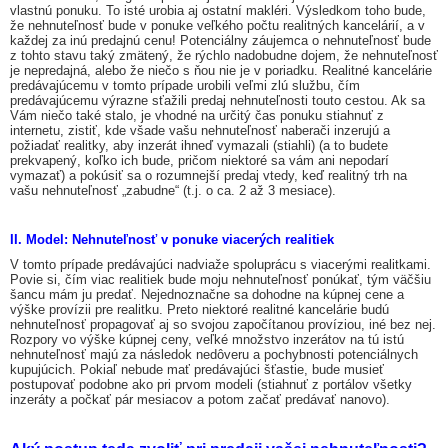
vlastnú ponuku. To isté urobia aj ostatní makléri. Výsledkom toho bude,
že nehnuteľnosť bude v ponuke veľkého počtu realitných kancelárií, a v
každej za inú predajnú cenu! Potenciálny záujemca o nehnuteľnosť bude
z tohto stavu taký zmätený, že rýchlo nadobudne dojem, že nehnuteľnosť
je nepredajná, alebo že niečo s ňou nie je v poriadku. Realitné kancelárie
predávajúcemu v tomto prípade urobili veľmi zlú službu, čím
predávajúcemu výrazne sťažili predaj nehnuteľnosti touto cestou. Ak sa
Vám niečo také stalo, je vhodné na určitý čas ponuku stiahnuť z
internetu, zistiť, kde všade vašu nehnuteľnosť naberači inzerujú a
požiadať realitky, aby inzerát ihneď vymazali (stiahli) (a to budete
prekvapený, koľko ich bude, pričom niektoré sa vám ani nepodarí
vymazať) a pokúsiť sa o rozumnejší predaj vtedy, keď realitný trh na
vašu nehnuteľnosť „zabudne“ (t.j. o ca. 2 až 3 mesiace).
II. Model: Nehnuteľnosť v ponuke viacerých realitiek
V tomto prípade predávajúci nadviaže spoluprácu s viacerými realitkami.
Povie si, čím viac realitiek bude moju nehnuteľnosť ponúkať, tým väčšiu
šancu mám ju predať. Nejednoznačne sa dohodne na kúpnej cene a
výške provízii pre realitku. Preto niektoré realitné kancelárie budú
nehnuteľnosť propagovať aj so svojou započítanou províziou, iné bez nej.
Rozpory vo výške kúpnej ceny, veľké množstvo inzerátov na tú istú
nehnuteľnosť majú za následok nedôveru a pochybnosti potenciálnych
kupujúcich. Pokiaľ nebude mať predávajúci šťastie, bude musieť
postupovať podobne ako pri prvom modeli (stiahnuť z portálov všetky
inzeráty a počkať pár mesiacov a potom začať predávať nanovo).