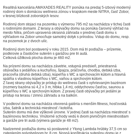
Realitná kancelária AMAXADES REALITY ponúka na predaj 5-izbový moderný
rodinný dom s domácou wellness zónou v krajskom meste NITRA, časť Zobor,
v tesnej blízkosti zoborských lesov.
Rodinný dom stojaci na pozemku s výmerou 795 m2 sa nachádza v tichej časti
s rodinnými domami. Z terasy a obývačky domu sa ponúka čarovný výhľad na
mesto Nitra, pričom upravená okrasná záhrada v prednej časti domu s
výhľadom na Zobor umocňuje samotný dotyk s prírodou. Vstup do domu, resp.
na pozemok je z dvoch ulíc.
Rodinný dom bol postavený v roku 2015. Dom má tri podlažia – prízemie,
podkrovie a čiastočne suterén s garážou pre tri autá.
Celková úžitková plocha domu je 460 m2.
Na prízemí domu sa nachádza závetrie, vstupná predsieň, priestranná
obývačka s jedálňou a kuchyňou, špajza, práčovňa, chodba, detská izba,
pracovňa (druhá detská izba), kúpeľňa s WC a sprchovacím kútom a hlavná
spálňa s vlastnou kúpeľňou s WC, vaňou a sprchovým kútom.
Z ľavej strany obývačky je prístup do wellness časti s vyhrievaným bazénom
(rozmery bazéna sú 4,2 x 3 m, hĺbka 1,4 m), oddychovou časťou, saunou a
kúpeľňou s WC a sprchovým kútom. Z pravej časti obývačky pri jedálni je
prístup na terasu / zimnú záhradu a na balkón.
V podkroví domu sa nachádza otvorená galéria s menším fitness, hosťovská
izba, šatník a technická miestnosť / kotolňa.
Suterén domu má dve výškové úrovne. V jednej časti sa nachádza miestnosť s
bazénovou technikou. Vnútorné schody vedú k dvom pivničným miestnostiam
a garáže pre tri autá (výmera garáže je 48 m2).
Nadzemné podlažia domu sú postavené z Ytong Lambda hrúbky 37,5 cm so
zateplením polystyrénom hr. 8 cm. Nosná konštrukcia suterénu domu je z