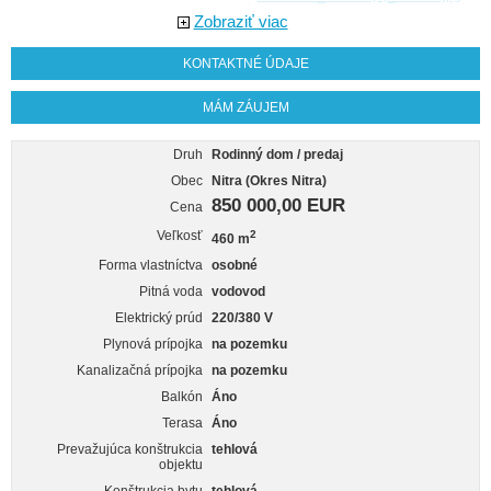
Zobraziť viac
KONTAKTNÉ ÚDAJE
MÁM ZÁUJEM
Druh
Rodinný dom / predaj
Obec
Nitra (Okres Nitra)
850 000,00 EUR
Cena
Veľkosť
2
460 m
Forma vlastníctva
osobné
Pitná voda
vodovod
Elektrický prúd
220/380 V
Plynová prípojka
na pozemku
Kanalizačná prípojka
na pozemku
Balkón
Áno
Terasa
Áno
Prevažujúca konštrukcia
tehlová
objektu