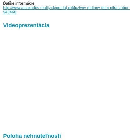
Ďalšie informácie
http://www.amaxades-reality.sk/predaj-exkluzivny-rodinny-dom-nitra-zobor-
943468
Videoprezentácia
Poloha nehnuteľnosti