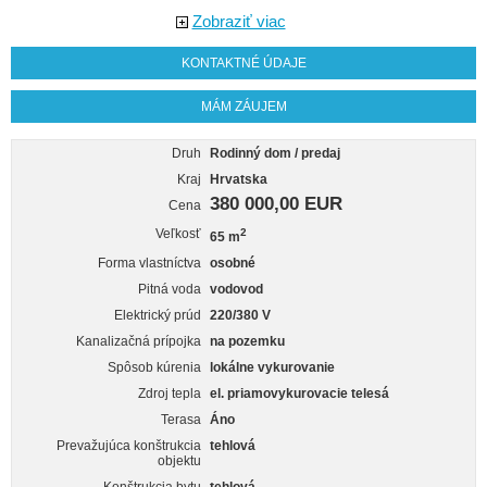
Zobraziť viac
KONTAKTNÉ ÚDAJE
MÁM ZÁUJEM
Druh
Rodinný dom / predaj
Kraj
Hrvatska
380 000,00 EUR
Cena
Veľkosť
2
65 m
Forma vlastníctva
osobné
Pitná voda
vodovod
Elektrický prúd
220/380 V
Kanalizačná prípojka
na pozemku
Spôsob kúrenia
lokálne vykurovanie
Zdroj tepla
el. priamovykurovacie telesá
Terasa
Áno
Prevažujúca konštrukcia
tehlová
objektu