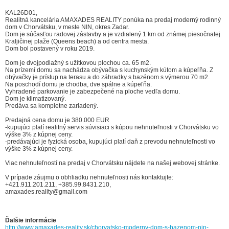
KAL26D01,
Realitná kancelária AMAXADES REALITY ponúka na predaj moderný rodinný
dom v Chorvátsku, v meste NIN, okres Zadar.
Dom je súčasťou radovej zástavby a je vzdialený 1 km od známej piesočnatej
Kraljičinej plaže (Queens beach) a od centra mesta.
Dom bol postavený v roku 2019.
Dom je dvojpodlažný s užítkovou plochou ca. 65 m2.
Na prízemí domu sa nachádza obývačka s kuchynským kútom a kúpeľňa. Z
obývačky je prístup na terasu a do záhradky s bazénom s výmerou 70 m2.
Na poschodí domu je chodba, dve spálne a kúpeľňa.
Vyhradené parkovanie je zabezpečené na ploche vedľa domu.
Dom je klimatizovaný.
Predáva sa kompletne zariadený.
Predajná cena domu je 380.000 EUR
-kupujúci platí realitný servis súvisiaci s kúpou nehnuteľnosti v Chorvátsku vo
výške 3% z kúpnej ceny.
-predávajúci je fyzická osoba, kupujúci platí daň z prevodu nehnuteľnosti vo
výške 3% z kúpnej ceny.
Viac nehnuteľností na predaj v Chorvátsku nájdete na našej webovej stránke.
V prípade záujmu o obhliadku nehnuteľnosti nás kontaktujte:
+421.911.201.211, +385.99.8431.210,
amaxades.reality@gmail.com
Ďalšie informácie
http://www.amaxades-reality.sk/chorvatsko-moderny-dom-s-bazenom-nin-