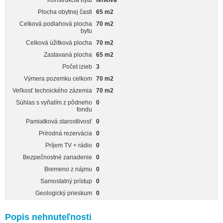
Konštrukcia bytu
tehlová
Plocha obytnej časti
65 m2
Celková podlahová plocha
70 m2
bytu
Celková úžitková plocha
70 m2
Zastavaná plocha
65 m2
Počet izieb
3
Výmera pozemku celkom
70 m2
Veľkosť technického zázemia
70 m2
Súhlas s vyňatím z pôdneho
0
fondu
Pamiatková starostlivosť
0
Prírodná rezervácia
0
Príjem TV + rádio
0
Bezpečnostné zariadenie
0
Bremeno z nájmu
0
Samostatný prístup
0
Geologický prieskum
0
Popis nehnuteľnosti