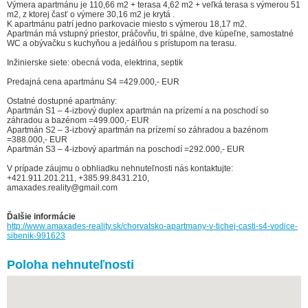
Výmera apartmánu je 110,66 m2 + terasa 4,62 m2 + veľká terasa s výmerou 51
m2, z ktorej časť o výmere 30,16 m2 je krytá .
K apartmánu patrí jedno parkovacie miesto s výmerou 18,17 m2.
Apartmán má vstupný priestor, práčovňu, tri spálne, dve kúpeľne, samostatné
WC a obývačku s kuchyňou a jedálňou s prístupom na terasu.
Inžinierske siete: obecná voda, elektrina, septik
Predajná cena apartmánu S4 =429.000,- EUR
Ostatné dostupné apartmány:
Apartmán S1 – 4-izbový duplex apartmán na prízemí a na poschodí so
záhradou a bazénom =499.000,- EUR
Apartmán S2 – 3-izbový apartmán na prízemí so záhradou a bazénom
=388.000,- EUR
Apartmán S3 – 4-izbový apartmán na poschodí =292.000,- EUR
V prípade záujmu o obhliadku nehnuteľnosti nás kontaktujte:
+421.911.201.211, +385.99.8431.210,
amaxades.reality@gmail.com
Ďalšie informácie
http://www.amaxades-reality.sk/chorvatsko-apartmany-v-tichej-casti-s4-vodice-
sibenik-991623
Poloha nehnuteľnosti