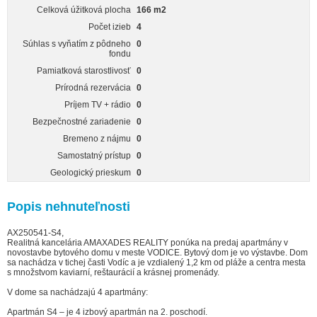
Celková úžitková plocha
166 m2
Počet izieb
4
Súhlas s vyňatím z pôdneho
0
fondu
Pamiatková starostlivosť
0
Prírodná rezervácia
0
Príjem TV + rádio
0
Bezpečnostné zariadenie
0
Bremeno z nájmu
0
Samostatný prístup
0
Geologický prieskum
0
Popis nehnuteľnosti
AX250541-S4,
Realitná kancelária AMAXADES REALITY ponúka na predaj apartmány v
novostavbe bytového domu v meste VODICE. Bytový dom je vo výstavbe. Dom
sa nachádza v tichej časti Vodíc a je vzdialený 1,2 km od pláže a centra mesta
s množstvom kaviarní, reštaurácií a krásnej promenády.
V dome sa nachádzajú 4 apartmány:
Apartmán S4 – je 4 izbový apartmán na 2. poschodí.