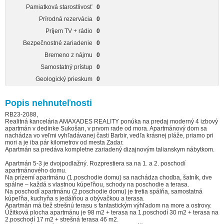
Pamiatková starostlivosť
0
Prírodná rezervácia
0
Príjem TV + rádio
0
Bezpečnostné zariadenie
0
Bremeno z nájmu
0
Samostatný prístup
0
Geologický prieskum
0
Popis nehnuteľnosti
RB23-2088,
Realitná kancelária AMAXADES REALITY ponúka na predaj moderný 4 izbový
apartmán v dedinke Sukošan, v prvom rade od mora. Apartmánový dom sa
nachádza vo veľmi vyhľadávanej časti Barbir, vedľa krásnej pláže, priamo pri
mori a je iba pár kilometrov od mesta Zadar.
Apartmán sa predáva kompletne zariadený dizajnovým talianskym nábytkom.
Apartmán 5-3 je dvojpodlažný. Rozprestiera sa na 1. a 2. poschodí
apartmánového domu.
Na prízemí apartmánu (1.poschodie domu) sa nachádza chodba, šatník, dve
spálne – každá s vlastnou kúpeľňou, schody na poschodie a terasa.
Na poschodí apartmánu (2.poschodie domu) je tretia spálňa, samostatná
kúpeľňa, kuchyňa s jedálňou a obývačkou a terasa.
Apartmán má tiež strešnú terasu s fantastickým výhľadom na more a ostrovy.
Úžitková plocha apartmánu je 98 m2 + terasa na 1.poschodí 30 m2 + terasa na
2.poschodí 17 m2 + strešná terasa 46 m2.